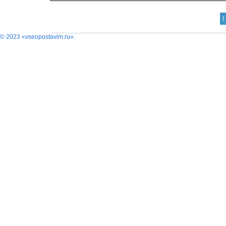
1
© 2023 «vseopostavim.ru».