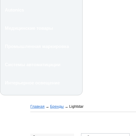
Autonics
Медицинские товары
Промышленная маркировка
Системы автоматицации
Интерьерное освещение
Главная
→
Бренды
→
Lightstar