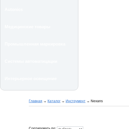
Autonics
Медицинские товары
Промышленная маркировка
Системы автоматицации
Интерьерное освещение
Главная
→
Каталог
→
Инструмент
→
Nexans
Сортировать по: