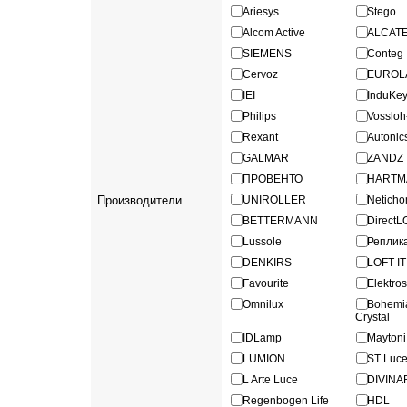
Ariesys
Stego
Alcom Active
ALCAT
SIEMENS
Conteg
Cervoz
EUROL
IEI
InduKe
Philips
Vosslo
Rexant
Autonic
GALMAR
ZANDZ
ПРОВЕНТО
HARTM
Производители
UNIROLLER
Netich
BETTERMANN
Direct
Lussole
Реплик
DENKIRS
LOFT IT
Favourite
Elektro
Omnilux
Bohe
Crystal
IDLamp
Maytoni
LUMION
ST Luc
L Arte Luce
DIVINA
Regenbogen Life
HDL