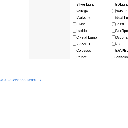
Silver Light
3DLigh
Voltega
Natali 
Markslojd
Ideal L
Elleto
Brizzi
Lucide
АртПр
Crystal Lamp
Osgona
VIASVET
Vita
Colosseo
EFAPE
Patriot
Schneide
© 2023 «vseopostavim.ru».