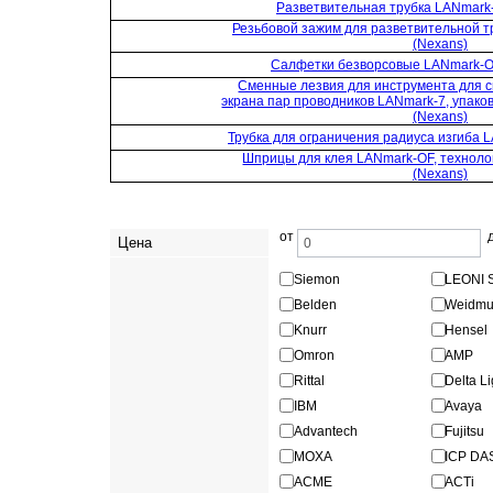
Разветвительная трубка LANmark-
Резьбовой зажим для разветвительной т
(Nexans)
Салфетки безворсовые LANmark-OF
Сменные лезвия для инструмента для 
экрана пар проводников LANmark-7, упаков
(Nexans)
Трубка для ограничения радиуса изгиба L
Шприцы для клея LANmark-OF, технолог
(Nexans)
от
Цена
Siemon
LEONI 
Belden
Weidmul
Knurr
Hensel
Omron
AMP
Rittal
Delta Li
IBM
Avaya
Advantech
Fujitsu
MOXA
ICP DA
ACME
ACTi