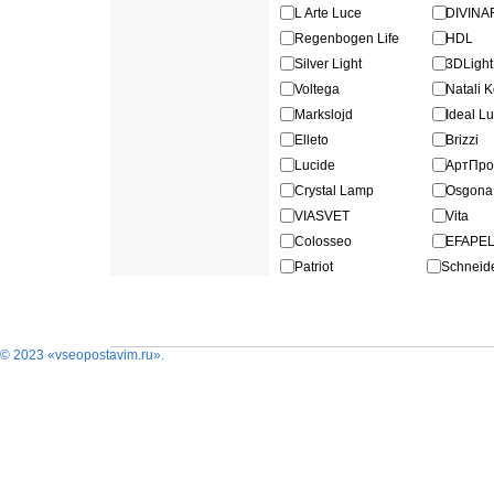
L Arte Luce
DIVINA
Regenbogen Life
HDL
Silver Light
3DLigh
Voltega
Natali 
Markslojd
Ideal L
Elleto
Brizzi
Lucide
АртПр
Crystal Lamp
Osgona
VIASVET
Vita
Colosseo
EFAPE
Patriot
Schneide
© 2023 «vseopostavim.ru».