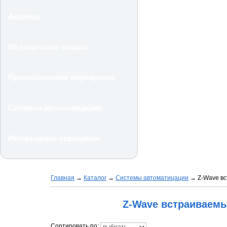
Autonics
Медицинские товары
Промышленная маркировка
Системы автоматицации
Интерьерное освещение
Главная
→
Каталог
→
Системы автоматицации
→
Z-Wave в
Z-Wave встраиваемы
Сортировать по: