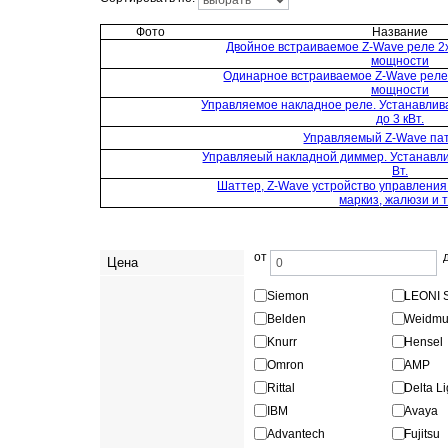
Фото
Название
Двойное встраиваемое Z-Wave реле 2x
мощности
Одинарное встраиваемое Z-Wave реле
мощности
Управляемое накладное реле. Устанавлива
до 3 кВт.
Управляемый Z-Wave па
Управляеый накладной диммер. Устанавлив
Вт.
Шаттер, Z-Wave устройство управления
маркиз, жалюзи и т
от
Цена
Siemon
LEONI 
Belden
Weidmul
Knurr
Hensel
Omron
AMP
Rittal
Delta Li
IBM
Avaya
Advantech
Fujitsu