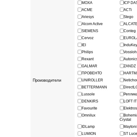
MOXA
ICP DA
ACME
ACTi
Ariesys
Stego
Alcom Active
ALCAT
SIEMENS
Conteg
Cervoz
EUROL
IEI
InduKe
Philips
Vosslo
Rexant
Autonic
GALMAR
ZANDZ
ПРОВЕНТО
HARTM
Производители
UNIROLLER
Netich
BETTERMANN
Direct
Lussole
Реплик
DENKIRS
LOFT IT
Favourite
Elektro
Omnilux
Bohe
Crystal
IDLamp
Maytoni
LUMION
ST Luc