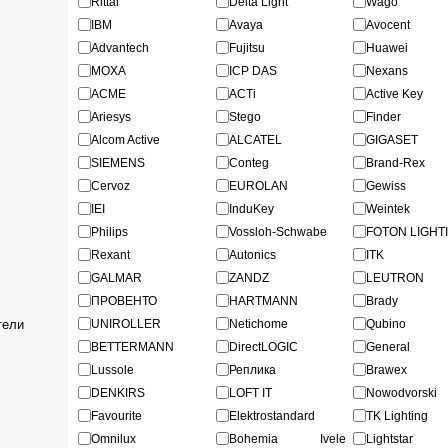
Rittal
Delta Light
Wago
IBM
Avaya
Avocent
Advantech
Fujitsu
Huawei
MOXA
ICP DAS
Nexans
ACME
ACTi
Active Key
Ariesys
Stego
Finder
Alcom Active
ALCATEL
GIGASET
SIEMENS
Conteg
Brand-Rex
Cervoz
EUROLAN
Gewiss
IEI
InduKey
Weintek
Philips
Vossloh-Schwabe
FOTON LIGHT
Rexant
Autonics
ITK
GALMAR
ZANDZ
LEUTRON
ПРОВЕНТО
HARTMANN
Brady
тели
UNIROLLER
Netichome
Qubino
BETTERMANN
DirectLOGIC
General
Lussole
Реплика
Brawex
DENKIRS
LOFT IT
Nowodvorski
Favourite
Elektrostandard
TK Lighting
Omnilux
Bohemia Ivele
Lightstar