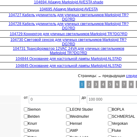
104694 Абажур Markslojd AVESTA shade
104695 Абажур Markslojd AVESTA
104727 Кабель удлинитель для уличных светильников Markslojd TR?
DG?RD
104728 Кабель удлинитель для уличных светильников Markslojd TR?
DG?RD
104729 Коннектор для уличных светильников Markslojd TR?DG?RD
104730 Световой сенсор для уличных светильников Markslojd TR?
DG?RD
104731 Трансформатор 12VAC 24VA для уличных светильников
Markslojd TR?DG?RD
104844 Основание для настольной лампы Markslojd ALSTAD
104845 Основание для настольной лампы Markslojd ALSTAD
Страницы: ← предыдущая
след
1
2
3
4
5
6
7
8
от
до
Siemon
LEONI Studer
BOPLA
Belden
Weidmuller
SCHMERSAL
Knurr
Hensel
Vergokan
Omron
AMP
Fluke