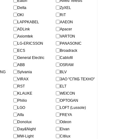
Eaton
Allied Telesis
Delta
ZyXEL
OKI
RiT
LAPPKABEL
AAEON
ADLink
Apacer
Axiomtek
VARTON
LG-ERICSSON
PANASONIC
ECS
Broadrack
General Electric
Cablofil
АBB
OSRAM
ING
Sylvania
BLV
VIRAX
ЗАО "СПКБ ТЕХНО"
RST
ELT
KLAUKE
WEICON
Philio
OPTOGAN
LGO
LOFT (Lussole)
Alfa
FREYA
Donolux
Odeon
Day&Night
Elvan
MW-Light
Citilux