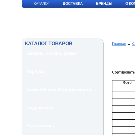
КАТАЛОГ
ДОСТАВКА
БРЕНДЫ
О К
КАТАЛОГ ТОВАРОВ
Главная
→
К
Шкафы, стойки, рамы
Корпуса
Сортировать 
Фото
Заземление и Молниезащита
Гидравлика
Автотовары