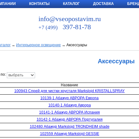
ОМПАНИИ
КОНТАКТЫ
КАТАЛОГ
ДОСТАВКА
БРЕН
ЗАЯВКА ▼
info@vseopostavim.ru
397-81-78
+7 (499)
аталог
→
Интерьерное освещение
→
Аксессуары
Аксессуары
по:
Название
100943 Спрей для чистки хрусталя Markslojd KRISTALLSPRAY
10139-1 Абажур АВРОРА Европа
10140-1 Абажур Аврора
10141-1 Абажур АВРОРА Испания
10142-1 Абажур АВРОРА Португалия
102480 Абажур Markslojd TRONDHEIM shade
102559 Абажур Markslojd GESSIE