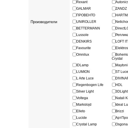
Rexant
Autonic
GALMAR
ZANDZ
ПРОВЕНТО
HARTM
Производители
UNIROLLER
Netich
BETTERMANN
Direct
Lussole
Реплик
DENKIRS
LOFT IT
Favourite
Elektro
Omnilux
Bohe
Crystal
IDLamp
Maytoni
LUMION
ST Luc
L Arte Luce
DIVINA
Regenbogen Life
HDL
Silver Light
3DLigh
Voltega
Natali 
Markslojd
Ideal L
Elleto
Brizzi
Lucide
АртПр
Crystal Lamp
Osgona