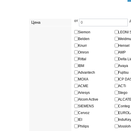
от
Цена
Siemon
LEONI 
Belden
Weidmul
Knurr
Hensel
Omron
AMP
Rittal
Delta Li
IBM
Avaya
Advantech
Fujitsu
MOXA
ICP DA
ACME
ACTi
Ariesys
Stego
Alcom Active
ALCAT
SIEMENS
Conteg
Cervoz
EUROL
IEI
InduKe
Philips
Vosslo