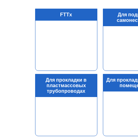
FTTx
Для под
самоне
Для прокладки в
Для проклад
пластмассовых
помещ
трубопроводах