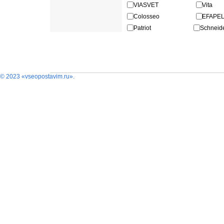
VIASVET
Vita
Colosseo
EFAPE
Patriot
Schneide
© 2023 «vseopostavim.ru».