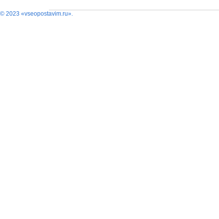
© 2023 «vseopostavim.ru».