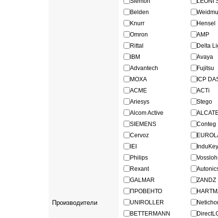
Siemon
LEONI 
Belden
Weidmul
Knurr
Hensel
Omron
AMP
Rittal
Delta Li
IBM
Avaya
Advantech
Fujitsu
MOXA
ICP DA
ACME
ACTi
Ariesys
Stego
Alcom Active
ALCAT
SIEMENS
Conteg
Cervoz
EUROL
IEI
InduKe
Philips
Vosslo
Rexant
Autonic
GALMAR
ZANDZ
ПРОВЕНТО
HARTM
Производители
UNIROLLER
Netich
BETTERMANN
Direct