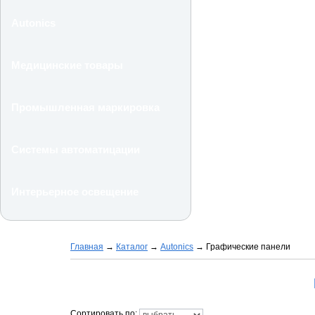
Autonics
Медицинские товары
Промышленная маркировка
Системы автоматицации
Интерьерное освещение
Главная
→
Каталог
→
Autonics
→
Графические панели
Сортировать по: