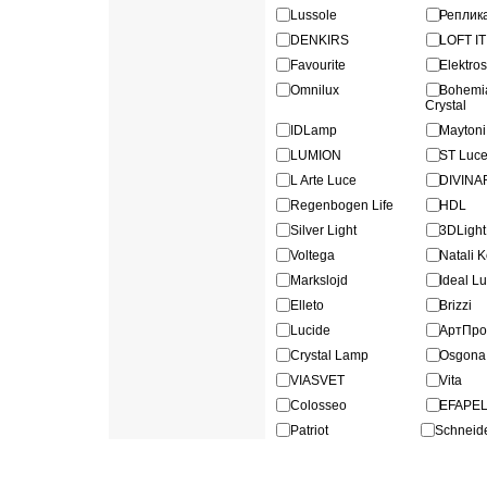
Lussole
Реплик
DENKIRS
LOFT IT
Favourite
Elektro
Omnilux
Bohe
Crystal
IDLamp
Maytoni
LUMION
ST Luc
L Arte Luce
DIVINA
Regenbogen Life
HDL
Silver Light
3DLigh
Voltega
Natali 
Markslojd
Ideal L
Elleto
Brizzi
Lucide
АртПр
Crystal Lamp
Osgona
VIASVET
Vita
Colosseo
EFAPE
Patriot
Schneide