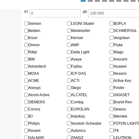
от
до
Siemon
LEONI Studer
BOPLA
Belden
Weidmuller
SCHMERSAL
Knurr
Hensel
Vergokan
Omron
AMP
Fluke
Rittal
Delta Light
Wago
IBM
Avaya
Avocent
Advantech
Fujitsu
Huawei
MOXA
ICP DAS
Nexans
ACME
ACTi
Active Key
Ariesys
Stego
Finder
Alcom Active
ALCATEL
GIGASET
SIEMENS
Conteg
Brand-Rex
Cervoz
EUROLAN
Gewiss
IEI
InduKey
Weintek
Philips
Vossloh-Schwabe
FOTON LIGHT
Rexant
Autonics
ITK
GALMAR
ZANDZ
LEUTRON