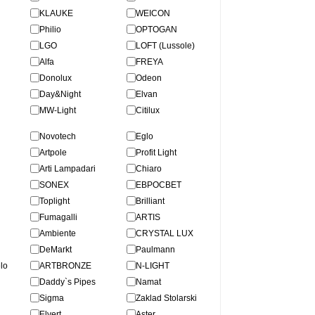
KLAUKE
WEICON
Philio
OPTOGAN
LGO
LOFT (Lussole)
Alfa
FREYA
Donolux
Odeon
Day&Night
Elvan
MW-Light
Citilux
Novotech
Eglo
Artpole
Profit Light
Arti Lampadari
Chiaro
SONEX
ЕВРОСВЕТ
Toplight
Brilliant
Fumagalli
ARTIS
Ambiente
CRYSTAL LUX
DeMarkt
Paulmann
lo
ARTBRONZE
N-LIGHT
Daddy`s Pipes
Namat
Sigma
Zaklad Stolarski
Elvert
Aster