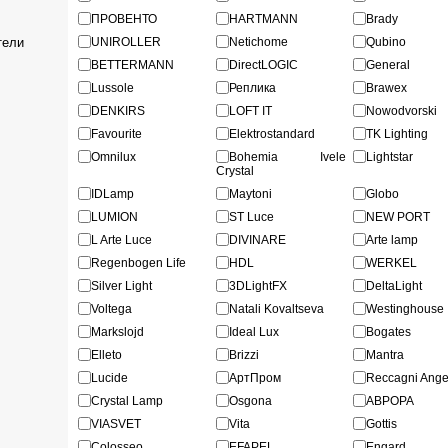
ПРОВЕНТО
HARTMANN
Brady
тели
UNIROLLER
Netichome
Qubino
BETTERMANN
DirectLOGIC
General
Lussole
Реплика
Brawex
DENKIRS
LOFT IT
Nowodvorski
Favourite
Elektrostandard
TK Lighting
Omnilux
Bohemia Ivele
Lightstar
Crystal
IDLamp
Maytoni
Globo
LUMION
ST Luce
NEW PORT
L Arte Luce
DIVINARE
Arte lamp
Regenbogen Life
HDL
WERKEL
Silver Light
3DLightFX
DeltaLight
Voltega
Natali Kovaltseva
Westinghouse
Markslojd
Ideal Lux
Bogates
Elleto
Brizzi
Mantra
Lucide
АртПром
Reccagni Ange
Crystal Lamp
Osgona
ABPOPA
VIASVET
Vita
Gottis
Colosseo
EFAPEL
Engard