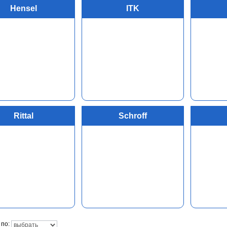
Hensel
ITK
Rittal
Schroff
по: