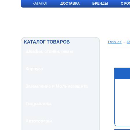
КАТАЛОГ
ДОСТАВКА
БРЕНДЫ
О К
КАТАЛОГ ТОВАРОВ
Главная
→
К
Шкафы, стойки, рамы
Корпуса
Заземление и Молниезащита
Гидравлика
Автотовары