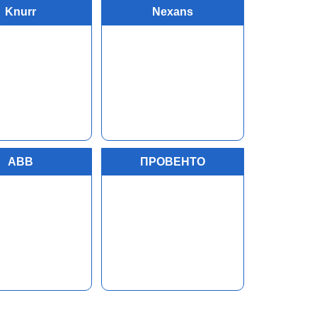
Knurr
Nexans
АBB
ПРОВЕНТО