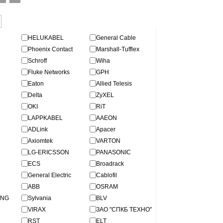
HELUKABEL
General Cable
Phoenix Contact
Marshall-Tufflex
Schroff
Wiha
Fluke Networks
GPH
Eaton
Allied Telesis
Delta
ZyXEL
OKI
RiT
LAPPKABEL
AAEON
ADLink
Apacer
Axiomtek
VARTON
LG-ERICSSON
PANASONIC
ECS
Broadrack
General Electric
Cablofil
АBB
OSRAM
ING
Sylvania
BLV
VIRAX
ЗАО "СПКБ ТЕХНО"
RST
ELT