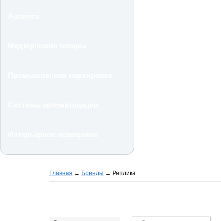
Autonics
Медицинские товары
Промышленная маркировка
Системы автоматицации
Интерьерное освещение
Главная
→
Бренды
→
Реплика