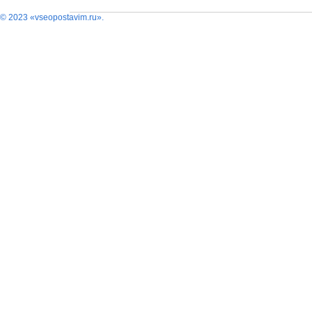
© 2023 «vseopostavim.ru».