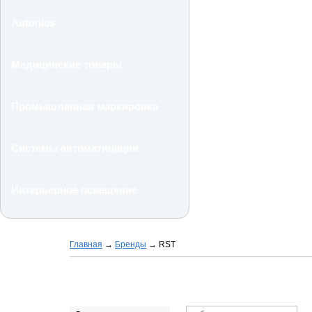
Autonics
Медицинские товары
Промышленная маркировка
Системы автоматицации
Интерьерное освещение
Главная
→
Бренды
→
RST