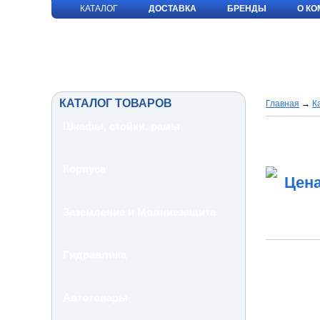
КАТАЛОГ
ДОСТАВКА
БРЕНДЫ
О К
КАТАЛОГ ТОВАРОВ
Главная
→
К
Шкафы, стойки, рамы
Корпуса
Цена
Заземление и Молниезащита
Гидравлика
Автотовары