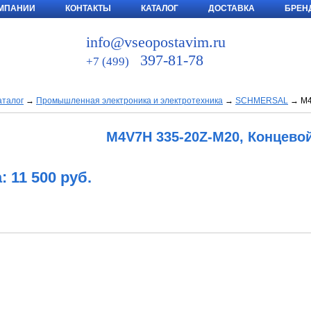
ОМПАНИИ
КОНТАКТЫ
КАТАЛОГ
ДОСТАВКА
БРЕН
ЗАЯВКА ▼
info@vseopostavim.ru
397-81-78
+7 (499)
аталог
→
Промышленная электроника и электротехника
→
SCHMERSAL
→
M4
M4V7H 335-20Z-M20, Концево
: 11 500 руб.
В КОРЗИНУ