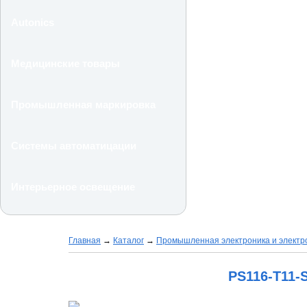
Autonics
Медицинские товары
Промышленная маркировка
Системы автоматицации
Интерьерное освещение
Главная
→
Каталог
→
Промышленная электроника и электр
PS116-T11-