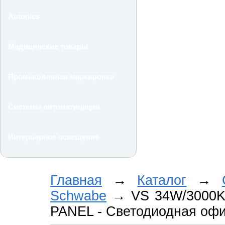
Autonics
Медицинские товары
Промышленная маркировка
Системы автоматицации
Интерьерное освещение
Главная
→
Каталог
→
Schwabe
→
VS 34W/3000K
PANEL - Светодиодная офи